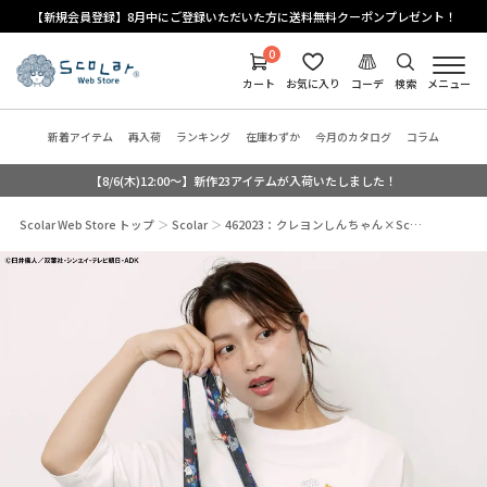
【新規会員登録】8月中にご登録いただいた方に送料無料クーポンプレゼント！
0
カート
お気に入り
コーデ
検索
メニュー
新着アイテム
再入荷
ランキング
在庫わずか
今月のカタログ
コラム
【8/6(木)12:00～】新作23アイテムが入荷いたしました！
Scolar Web Store トップ
Scolar
462023：クレヨンしんちゃん×Sc…