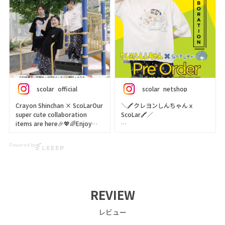
♡🤍
※アーカイブでもご覧いただけ
なんだかシンパシーを感じる
ます❤️💚💛
似た者同士の二匹…！？
scolar_netshop
真っ白なコンビに思わずほっこ
#scolar
り♪
#スカラー
背中には二匹のまん丸な姿をプ
#クレヨンしんちゃん
リントした
#スカラーインスタライブ
scolar_official
scolar_netshop
キュートなデザイン🩷
Crayon Shinchan × ScoLarOur
＼🖍クレヨンしんちゃんｘ
甘くなりすぎないデザインで
super cute collaboration
ScoLar🖍／
スタイリングしやすく着心地も
items are here🎉💖🌈Enjoy
動きやすさも◎😍
styling with T-shirts,
🫧初登場🫧
bottoms, and bags👜✨👕
大人気キャラクター✨✨
ボトムはしんちゃんやひまわり
Powered by
Check them out🥳🎶
クレヨンしんちゃんとスカラー
シロをはじめ、アクション仮
の
面、
https://www.scolar.jp/
コラボアイテムができました🥳
カンタム・ロボ、ぶりぶりざえ
scolar_netshop
🙌🎉🐶🥰
もん、ワニ山さんなど…
クレヨンしんちゃんの仲間たち
REVIEW
クレヨンしんちゃん×ScoLar可
カワイイitem続々🎵
が大集合⭐️⭐️
愛すぎるコラボアイテムができ
POPでカラフルなスカラーの世
レビュー
ました🎉💖🌈Tシャツ、ボト
界に
花柄の宇宙を漂っているように
ム、バッグとスタイリングを楽
しんちゃんたちが遊びに来たよ