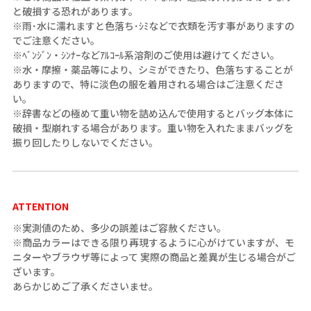
と破損する恐れがあります。
※雨･水に濡れますと色落ち･ｼﾐなどで衣類を汚す事がありますの
でご注意ください。
※ﾍﾞﾝｼﾞﾝ・ｼﾝﾅｰなどｱﾙｺｰﾙ系溶剤のご使用は避けてください。
※水・摩擦・薬品等により、シミができたり、色落ちすることが
ありますので、特に淡色の服を着用される場合はご注意くださ
い。
※辞書などの極めて重い物を詰め込んで使用するとバッグ本体に
破損・型崩れする場合があります。重い物を入れたままバッグを
振り回したりしないでください。
ATTENTION
※実測値のため、多少の誤差はご容赦ください。
※商品カラーはできる限り再現するように心がけていますが、モ
ニターやブラウザ等によって 実際の商品と差異が生じる場合がご
ざいます。
あらかじめご了承くださいませ。