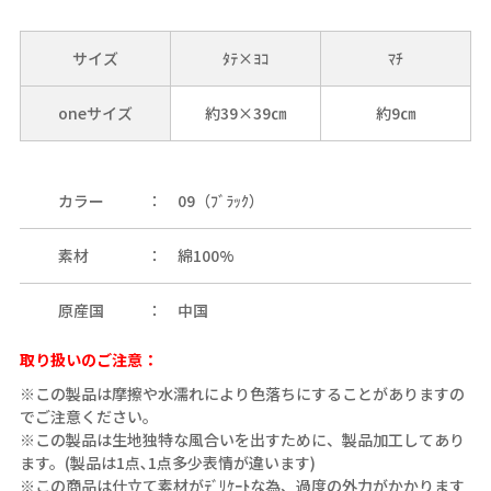
サイズ
ﾀﾃ×ﾖｺ
ﾏﾁ
oneサイズ
約39×39㎝
約9㎝
カラー
09（ﾌﾞﾗｯｸ）
素材
綿100%
原産国
中国
取り扱いのご注意：
※この製品は摩擦や水濡れにより色落ちにすることがありますの
でご注意ください。
※この製品は生地独特な風合いを出すために、製品加工してあり
ます。(製品は1点､1点多少表情が違います)
※この商品は仕立て素材がﾃﾞﾘｹｰﾄな為、過度の外力がかかります