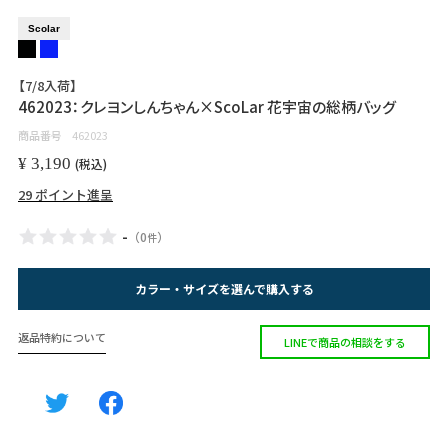
Scolar
【7/8入荷】
462023：クレヨンしんちゃん×ScoLar 花宇宙の総柄バッグ
商品番号
462023
¥
3,190
税込
29
ポイント進呈
-
（
0
）
件
カラー・サイズを選んで購入する
返品特約について
LINEで商品の相談をする