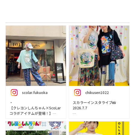
scolar.fukuoka
chikusen1022
・
スカラーインスタライブ📸
【クレヨンしんちゃん×ScoLar
2026.7.7
コラボアイテムが登場！】
今日は、初コラボ商品⭐️
・ぽんぽんボディのポポラに抱
クレヨンしんちゃん×scolarコ
っこされた
ラボのご紹介でした🎉
シロの姿がたまらなくカワイイ
めっちゃ可愛い〜〜〜😍