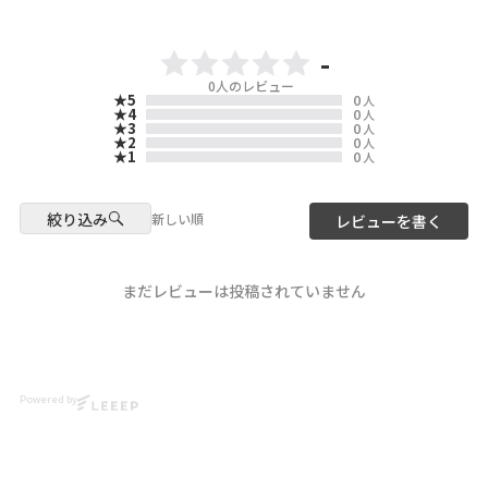
キャラたちを散りばめたにぎや
しめちゃう
💛🧡🩷
かな総柄デザイン🪐🚀
ぜひチェックしてね〜っ🥳🎶
○PRE ORDER○
-
よく見るとクマやウサギなど
📍Location & Access
6/12(金)12:00-6/21(日)23:59
ScoLarのキャラも紛れているの
0
人のレビュー
scolar_harajuku
★5
0
がポイント♪🥰
人
6-9-13 Jingumae, Shibuya-ku,
ぜひチェックしてね💝
★4
0
人
★3
0
人
Tokyo
さらっとした生地感とウエスト
★2
0
人
About 9 minutes walk from
©臼井儀人／双葉社・シンエ
★1
0
人
総ゴム仕様で
Harajuku Station About 3
イ・テレビ朝日・ＡＤＫ
履きやすく、ポケット付きで機
minutes walk from Meiji-
能性も🙆‍♀️♥️
Jingumae Station
▶️ 新作・詳細は公式サイトへ
絞り込み
新しい順
レビューを書く
『 ScoLar（ スカラー ）』で検
まー坊 149㎝
#crayonshinchan #ScoLar
索してね🔍
#Japanfashion #kawaii
scolar_netshop
#harajuku
#クレヨンしんちゃん
まだレビューは投稿されていません
scolar_official
#scolar_ootd #スカラー
#scolar
#ScoLar #isScoLar
#scolarparity
model
#福岡大名 #fashion
@yu__nyan16
Powered by
@mnkm329momo
@__marleeyuna__
Photo
@ikumi_watanabe