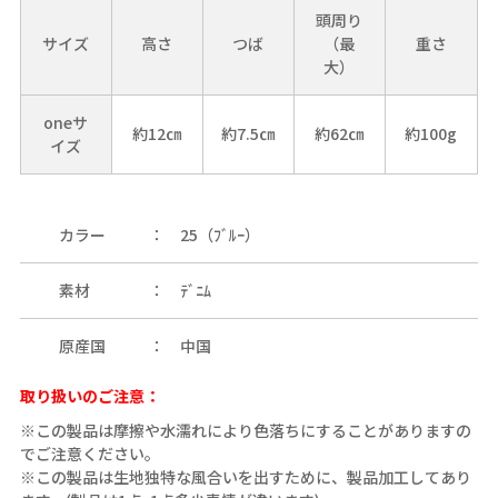
頭周り
サイズ
高さ
つば
（最
重さ
大）
oneサ
約12㎝
約7.5㎝
約62㎝
約100g
イズ
カラー
25（ﾌﾞﾙｰ）
素材
ﾃﾞﾆﾑ
原産国
中国
取り扱いのご注意：
※この製品は摩擦や水濡れにより色落ちにすることがありますの
でご注意ください。
※この製品は生地独特な風合いを出すために、製品加工してあり