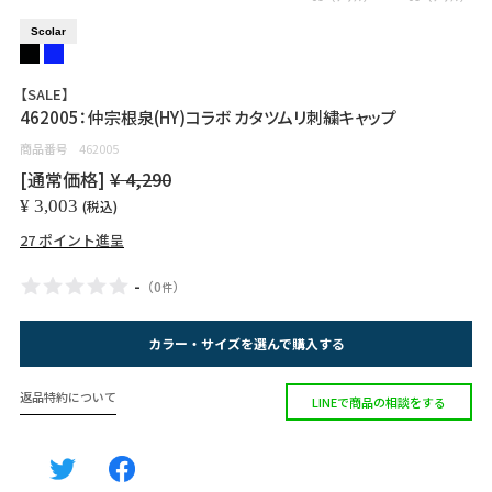
Scolar
【SALE】
462005：仲宗根泉(HY)コラボ カタツムリ刺繍キャップ
商品番号
462005
[通常価格]
¥
4,290
¥
3,003
税込
27
ポイント進呈
-
（
0
）
件
カラー・サイズを選んで購入する
返品特約について
LINEで商品の相談をする