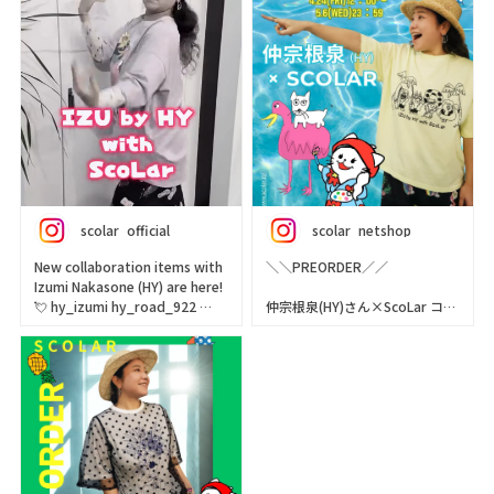
scolar_official
scolar_netshop
New collaboration items with
＼＼PREORDER／／
Izumi Nakasone (HY) are here!
💘 hy_izumi hy_road_922
仲宗根泉(HY)さん×ScoLar コラ
This time, the designs
ボ
feature illustrations drawn by
新作できました🍍🌞
Izumi herself🎨✨
@hy_road_922
『IZU by HY with ScoLar』
@hy_izumi
This brand was created under
今回のコラボアイテムは仲宗根
the supervision of Izumi
泉(HY)さんの
Nakasone, keyboardist and
描いてくれたイラストがプリン