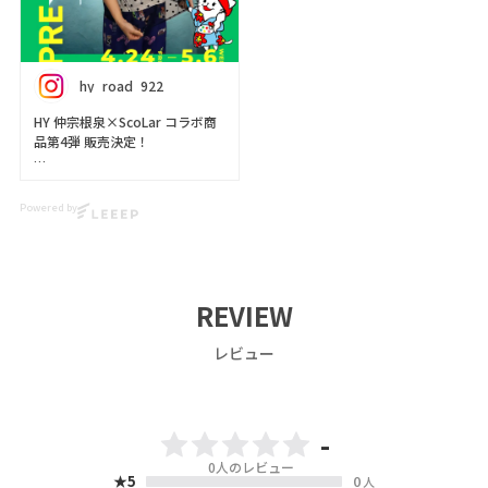
vocalist of the Okinawa-
トされていたり🖍🎨
based artist group HY.
『スターフルーツ』に『パイナ
ップル』『島ぞうり』など
Designed with input from
沖縄らしさの詰まったラクチン
hy_road_922
Izumi Nakasone (HY), these
パンツなどが登場🍍💐🏝️
items are made for working
こだわりの詰まった、とっても
HY 仲宗根泉×ScoLar コラボ商
women and busy moms who
kawaiiアイテムたちです🎤🎵
品第4弾 販売決定！
want to enjoy stylish outfits
easily and comfortably.
PREORDER期間は特典付きなの
4/24(金)12:00～予約販売スター
The collection offers
で、
ト✨
effortlessly gorgeous pieces
この機会にぜひご予約してくだ
Powered by
that bring out your
さいね🩵💙🩵
ご注文1件につき、コラボショッ
individuality and confidence
パー1枚プレゼント！
without taking too much
○予約販売期間○
さらに！予約期間中は送料無料
time to style.
2026.4.24(FRI)12：00～
🛍️
5.6(WED)23：59
REVIEW
🍭We ship worldwide! Visit our
商品の詳細はこちらから▼
webstore!
『IZU by HY with ScoLar』
レビュー
https://www.scolar.jp/old_fea
https://www.scolar.jp/
沖縄を拠点に活動するアーティ
ture/blog/20174
scolar_netshop
スト「HY」の
キーボード＆ボーカルを務める
#HY #ScoLar
仲宗根泉(HY)さんとのコラボア
仲宗根泉さん監修のもと誕生🪸
-
イテムに新作が登場！💘
💕
今回は泉さんが描いてくれたイ
働く女性や忙しいママたちが、
0
人のレビュー
★5
0
ラストをデザインにしているよ
手軽で快適にスタイリッシュな
人