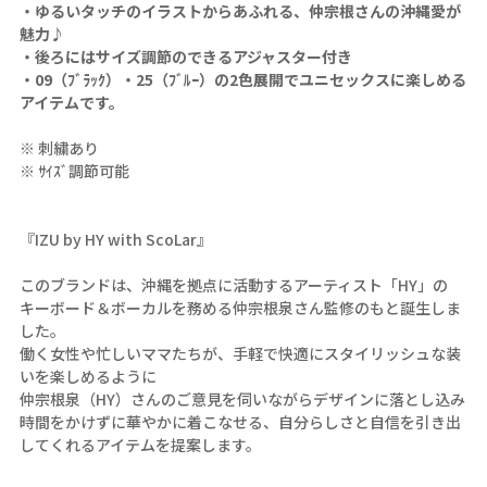
・ゆるいタッチのイラストからあふれる、仲宗根さんの沖縄愛が
魅力♪
・後ろにはサイズ調節のできるアジャスター付き
・09（ﾌﾞﾗｯｸ）・25（ﾌﾞﾙｰ）の2色展開でユニセックスに楽しめる
アイテムです。
※ 刺繍あり
※ ｻｲｽﾞ調節可能
『IZU by HY with ScoLar』
このブランドは、沖縄を拠点に活動するアーティスト「HY」の
キーボード＆ボーカルを務める仲宗根泉さん監修のもと誕生しま
した。
働く女性や忙しいママたちが、手軽で快適にスタイリッシュな装
いを楽しめるように
仲宗根泉（HY）さんのご意見を伺いながらデザインに落とし込み
時間をかけずに華やかに着こなせる、自分らしさと自信を引き出
してくれるアイテムを提案します。