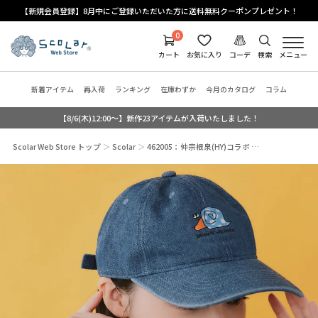
【新規会員登録】8月中にご登録いただいた方に送料無料クーポンプレゼント！
0
カート
お気に入り
コーデ
検索
メニュー
新着アイテム
再入荷
ランキング
在庫わずか
今月のカタログ
コラム
【8/6(木)12:00～】新作23アイテムが入荷いたしました！
Scolar Web Store トップ
Scolar
462005：仲宗根泉(HY)コラボ …