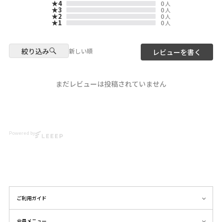
★4
0
人
🎨✨
装いを楽しめるように
★3
0
人
仲宗根泉（HY）さんのご意見を
★2
0
人
★1
0
人
『IZU by HY with ScoLar』
伺いながらデザインに落とし込
み時間をかけずに華やかに着こ
このブランドは、沖縄を拠点に
なせる、
絞り込み
活動するアーティスト「HY」の
自分らしさと自信を引き出して
新しい順
レビューを書く
キーボード＆ボーカルを務める
くれるアイテムを提案します
仲宗根泉さん監修のもと誕生し
✨✨
ました。
まだレビューは投稿されていません
働く女性や忙しいママたちが、
▶️ 新作・詳細は公式サイトへ
手軽で快適にスタイリッシュな
『 ScoLar（ スカラー ）』で検
装いを楽しめるように
索してね🔍
仲宗根泉（HY）さんのご意見を
伺いながらデザインに落とし込
☆・☆・☆・☆・☆・☆・☆・
み
☆
Powered by
時間をかけずに華やかに着こな
せる、自分らしさと自信を引き
- scolarの他の商品はコチラ -
出してくれるアイテムを提案し
#scolar_ootd #スカラー
ます
#scolar #ハデカワ
#仲宗根泉 #HY
☆・☆・☆・☆・☆・☆・☆・
#ScoLar
☆
ご利用ガイド
#Japanfashion #kawaii
hy_izumi hy_road_922
リンク先：WEBSTORE
会員メニュー