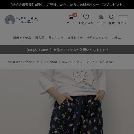
【新規会員登録】8月中にご登録いただいた方に送料無料クーポンプレゼント！
0
カート
お気に入り
コーデ
検索
メニュー
新着アイテム
再入荷
ランキング
在庫わずか
今月のカタログ
コラム
【8/6(木)12:00～】新作23アイテムが入荷いたしました！
Scolar Web Store トップ
Scolar
462021：クレヨンしんちゃん×Sc…