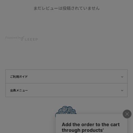
Please look forward to
#クレヨンしんちゃん
them🎵
まだレビューは投稿されていません
#scolar_ootd #スカラー
『Coming Soon…』
#scolar
▶️ Check out the official
model
website for new arrivals &
@yu__nyan16
details
Powered by
@mnkm329momo
Search for 『ScoLar』🔍
@__marleeyuna__
©臼井儀人／双葉社・シンエ
Photo
イ・テレビ朝日・ＡＤＫ
@ikumi_watanabe
#クレヨンしんちゃん
hair
#scolar_ootd #スカラー
ご利用ガイド
@nanairo0420
#scolar
リンク先：
model
会員メニュー
https://www.scolar.jp/c/pre-
@yu__nyan16
order
@mnkm329momo
@__marleeyuna__
Photo
@ikumi_watanabe