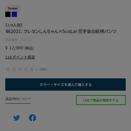
Scolar
【7/8入荷】
462021：クレヨンしんちゃん×ScoLar 花宇宙の総柄パンツ
商品番号
462021
¥
12,980
税込
118
ポイント進呈
-
（
0
）
件
カラー・サイズを選んで購入する
返品特約について
LINEで商品の相談をする