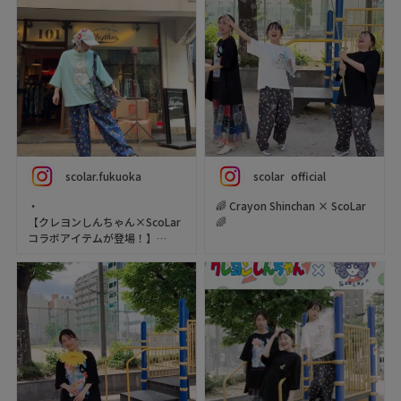
scolar.fukuoka
scolar_official
・
🌈 Crayon Shinchan × ScoLar
【クレヨンしんちゃん×ScoLar
🌈
コラボアイテムが登場！】
ScoLar’s colorful, playful
・ぽんぽんボディのポポラに抱
world meets Crayon Shinchan
っこされた
and friends in this fun new
シロの姿がたまらなくカワイイ
collection! ✨
♡🤍
From T-shirts and bags to
bottoms, these collaboration
なんだかシンパシーを感じる
pieces will make your
似た者同士の二匹…！？
everyday outfits even more
fun♪
真っ白なコンビに思わずほっこ