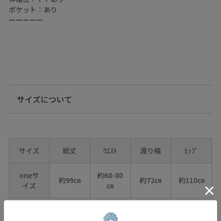
ポケット：あり
ーーーーー
サイズについて
サイズ
総丈
ｳｴｽﾄ
渡り幅
ﾋｯﾌﾟ
oneサ
約68-80
約99㎝
約72㎝
約110㎝
イズ
㎝
※ウエストは上がり寸から、最大まで伸ばした状態で測ったサイ