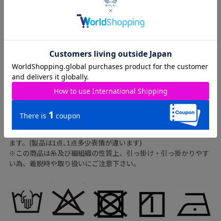
ズを表記しております。
カラー
09（ﾌﾞﾗｯｸ）
素材
綿100%
原産国
中国
取り扱いのご注意：
※この製品は摩擦や水濡れにより色落ちすることがありますので
ご注意ください。
※この製品は生地独特な風合いを出すために、製品加工してあり
ます。(製品は1点､1点多少表情が違います)
※この商品は糸及び編組織の性質上、引っ掛け・引っ掛かりやす
い為、着脱時や取り扱いにご注意下さい。