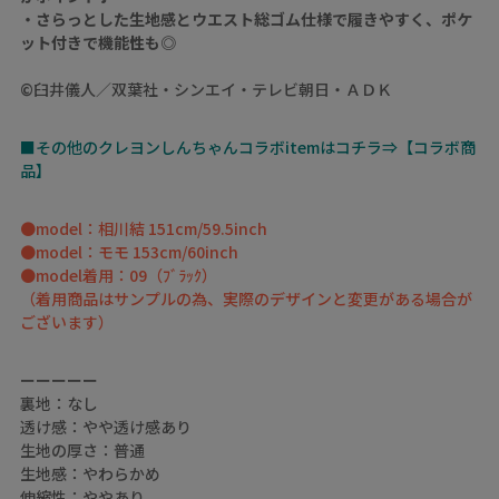
・さらっとした生地感とウエスト総ゴム仕様で履きやすく、ポケ
ット付きで機能性も◎
©臼井儀人／双葉社・シンエイ・テレビ朝日・ＡＤＫ
■その他のクレヨンしんちゃんコラボitemはコチラ⇒【コラボ商
品】
●model：相川結 151cm/59.5inch
●model：モモ 153cm/60inch
●model着用：09（ﾌﾞﾗｯｸ）
（着用商品はサンプルの為、実際のデザインと変更がある場合が
ございます）
ーーーーー
裏地：なし
透け感：やや透け感あり
生地の厚さ：普通
生地感：やわらかめ
伸縮性：ややあり