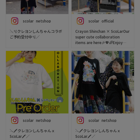
り♪
ScoLar Webstore
背中には二匹のまん丸な姿をプ
scolar_netshop
リントした
scolar_netshop
scolar_official
キュートなデザイン🩷
🌈 クレヨンしんちゃん ×
ScoLar 🌈
＼🫧クレヨンしんちゃんコラボ
Crayon Shinchan × ScoLarOur
甘くなりすぎないデザインで
ScoLarらしいカラフルで遊び心
ご予約受付中🫧／
super cute collaboration
スタイリングしやすく着心地も
あふれる世界観に、しんちゃん
items are here🎉💖🌈Enjoy
動きやすさも◎😍
たちの魅力をぎゅっと詰め込み
大人気キャラクター
styling with T-shirts,
ました✨
【クレヨンしんちゃん】×【ス
bottoms, and bags👜✨👕
ボトムはしんちゃんやひまわり
カラー】コラボ🛝🖍🐶
Check them out🥳🎶
シロをはじめ、アクション仮
Tシャツやバッグ、ボトムスな
面、
ど、毎日のおしゃれがもっと楽
クレヨンしんちゃんとScoLarの
https://www.scolar.jp/
カンタム・ロボ、ぶりぶりざえ
しくなるコラボアイテムが登場
世界観が詰まった
scolar_netshop
もん、ワニ山さんなど…
♪
POPで可愛いアイテムが初登場
クレヨンしんちゃんの仲間たち
🎵✨
クレヨンしんちゃん×ScoLar可
が大集合⭐️⭐️
📍Location & Access
愛すぎるコラボアイテムができ
scolar_harajuku
〈 6/12(金)12:00-6/21(日)23:59
ました🎉💖🌈Tシャツ、ボト
花柄の宇宙を漂っているように
6-9-13 Jingumae, Shibuya-ku,
〉の期間で
ム、バッグとスタイリングを楽
キャラたちを散りばめたにぎや
Tokyo
ご予約受付中🩵🩷🩵
しめちゃう
かな総柄デザイン🪐🚀
About 9 minutes walk from
ぜひチェックしてね〜っ🥳🎶
Harajuku Station About 3
scolar_netshop
scolar_netshop
ぜひチェックしてね💝
よく見るとクマやウサギなど
minutes walk from Meiji-
📍Location & Access
ScoLarのキャラも紛れているの
Jingumae Station
＼🖍クレヨンしんちゃんｘ
＼🖍クレヨンしんちゃんｘ
©臼井儀人／双葉社・シンエ
scolar_harajuku
がポイント♪🥰
ScoLar🖍／
ScoLar🖍／
イ・テレビ朝日・ＡＤＫ
6-9-13 Jingumae, Shibuya-ku,
#crayonshinchan #ScoLar